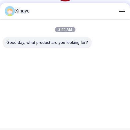
Xingye
Социальные сети
3:44 AM
Быстрый контакт
Good day, what product are you looking for?
Телефон
86--15157728448
Электронная почта
xingyesales3@duoqi.com
Адрес
No 3, улица Лвлиу, зона экономического развития,
Вэньчжоу, Чжэцзян, Китай
Политика конфиденциальности
|
Карта сайта
Китай хорошо. Качество машина запечатывания сумки