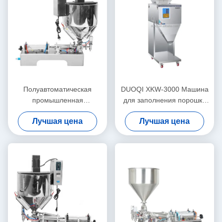
Полуавтоматическая
DUOQI XKW-3000 Машина
промышленная
для заполнения порошка
заполнительная машина
гранул Автоматическая для
Лучшая цена
Лучшая цена
0,4 МПа
кофейных зерен