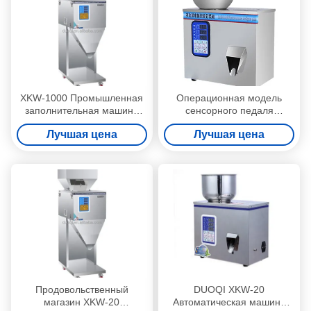
XKW-1000 Промышленная
Операционная модель
заполнительная машина
сенсорного педаля
Асептическая карточная
наполнения переключателя
Лучшая цена
Лучшая цена
чайная пачка
для наполнения
Заполнительная машина
небольшим порошком в
гостиницах
Продовольственный
DUOQI XKW-20
магазин XKW-20
Автоматическая машина