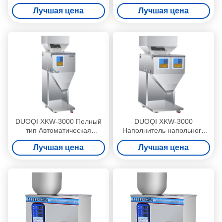
Автоматическая
для заполнения зерновых
Лучшая цена
Лучшая цена
количественная гранулевая
зерен
машина для наполнения
кофе из зерновых
DUOQI XKW-3000 Полный
DUOQI XKW-3000
тип Автоматическая
Наполнитель напольного
гранулевая порошок
типа для гранул, зерновых
Лучшая цена
Лучшая цена
Зерновые Количественные
зерен в порошке и кофе
бобы Кофейная машина
для наполнения