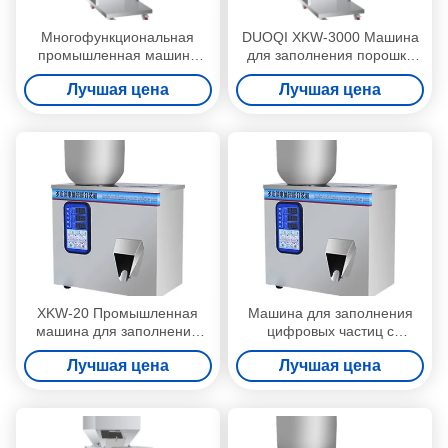
Многофункциональная
DUOQI XKW-3000 Машина
промышленная машина
для заполнения порошка
для заполнения XKW-20
гранул Автоматическая для
Лучшая цена
Лучшая цена
кофейных зерен
XKW-20 Промышленная
Машина для заполнения
машина для заполнения
цифровых частиц с
промышленной
порошковыми гранулами
Лучшая цена
Лучшая цена
полуавтоматической
экономит энергию для
машины для заполнения
стеклянной бутылки
гранул