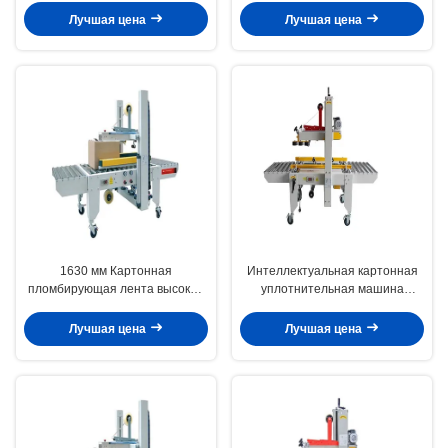
Энергоэффективность Высокая
касса ленточная машина
Лучшая цена
Лучшая цена
точность
1630 мм Картонная
Интеллектуальная картонная
пломбирующая лента высокая
уплотнительная машина
точность для пищевой
многофункциональная
промышленности
горячеплавкая клея
Лучшая цена
Лучшая цена