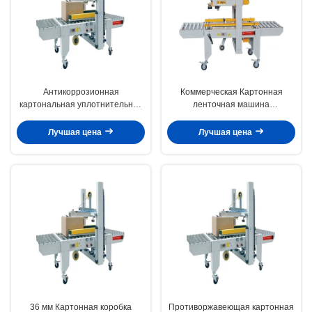
Антикоррозионная
Коммерческая Картонная
картональная уплотнительная
ленточная машина
машина Устойчивая к усталости
Многофункциональная коробка
полуавтоматическая
с клейным клеем
Лучшая цена
Лучшая цена
картональная упаковочная
машина
36 мм Картонная коробка
Противоржавеющая картонная