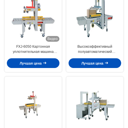
Видео
FXJ-6050 Картонная
Высокоэффективный
уплотнительная машина
полуавтоматический
Энергоэффективность
герметизатор картонных
Автоматическая коробка
изделий гладкая работа низкий
Лучшая цена
Лучшая цена
ленточная машина
уровень шума