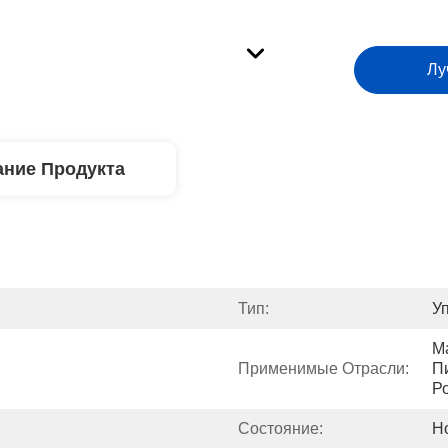
Лу
ние Продукта
Тип:
У
М
Применимые Отрасли:
П
Р
Состояние:
Н