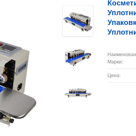
Космет
Уплотн
Упаков
Уплотн
Наименован
Марки:
Цена: