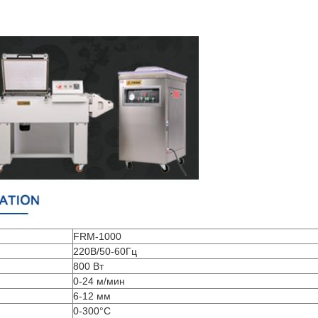
FRM-1000
220В/50-60Гц
800 Вт
0-24 м/мин
6-12 мм
0-300°С