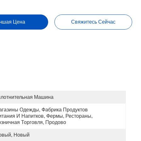
чшая Цена
Свяжитесь Сейчас
плотнительная Машина
агазины Одежды, Фабрика Продуктов 
итания И Напитков, Фермы, Рестораны, 
озничная Торговля, Продово
овый, Новый