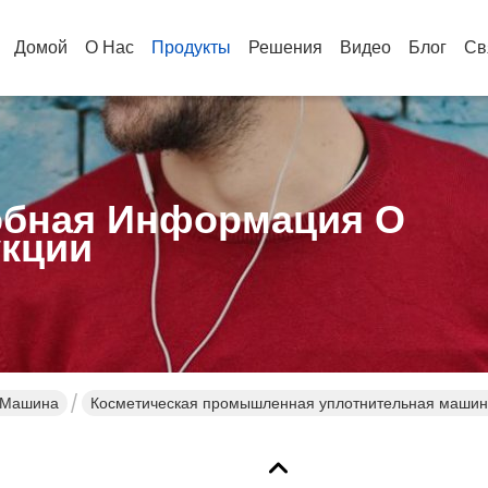
Домой
О Нас
Продукты
Решения
Видео
Блог
Св
бная Информация О
кции
 Машина
Косметическая промышленная уплотнительная машина
уплотнительная машина