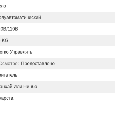
ело
олуавтоматический
20В/110В
6 KG
егко Управлять
Осмотре:
Предоставлено
вигатель
анхай Или Нинбо
карств
, 