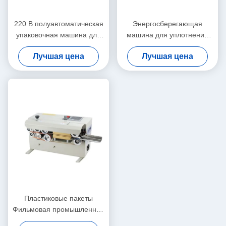
220 В полуавтоматическая
Энергосберегающая
упаковочная машина для
машина для уплотнения
пластиковых пакетов
мешков высокая
Лучшая цена
Лучшая цена
гибкое и простое
эффективность для
обслуживание
напитков
Пластиковые пакеты
Фильмовая промышленная
уплотнительная машина 6