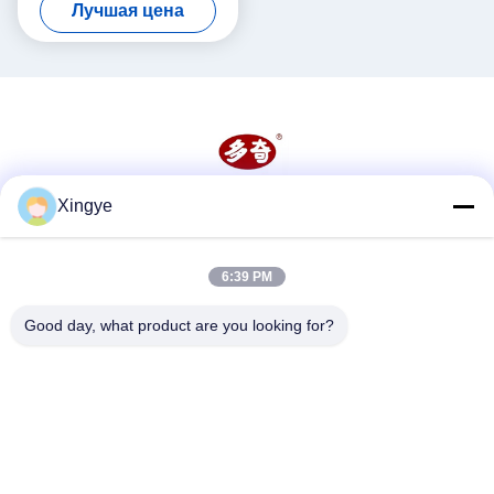
Лучшая цена
мм непрерывная тепловая
уплотнительная машина
Xingye
Социальные сети
6:39 PM
Быстрый контакт
Good day, what product are you looking for?
Телефон
86--15157728448
Электронная почта
xingyesales3@duoqi.com
Адрес