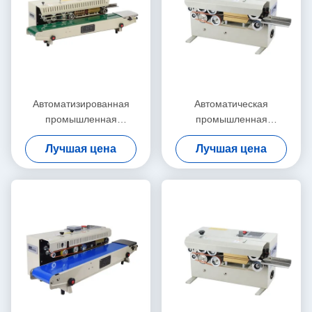
Автоматизированная
Автоматическая
промышленная
промышленная
уплотнительная машина,
пластиковая мешка для
Лучшая цена
Лучшая цена
устойчивая к усталости,
уплотнителя электрический
непрерывная ленточная
тип экологически чистый
термо уплотнитель