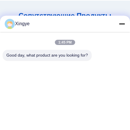
Сопутствующие Продукты
Xingye
1:45 PM
Good day, what product are you looking for?
Простая работа
Высокоточная
упаковочная машина для
автоматическая
сокращения с пистолетом
упаковочная машина для
Лучшая цена
Лучшая цена
сокращения 220 В/Гц
упаковки упаковки DQL-
5545 SM4525