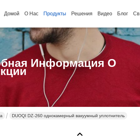
Домой
О Нас
Продукты
Решения
Видео
Блог
Св
бная Информация О
кции
на
DUOQI DZ-260 однокамерный вакуумный уплотнитель