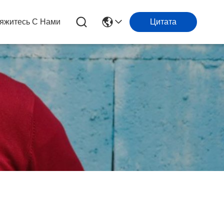
яжитесь С Нами
Цитата