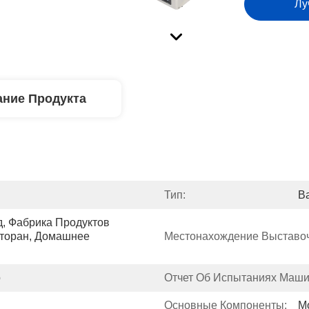
Лу
ние Продукта
Тип:
В
, Фабрика Продуктов 
торан, Домашнее 
Местонахождение Выставоч
о
Отчет Об Испытаниях Маши
Основные Компоненты:
М