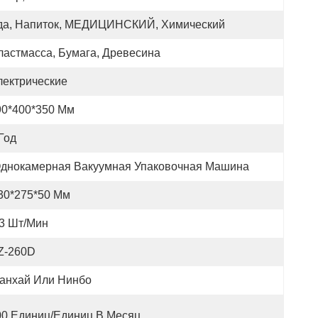
да, Напиток, МЕДИЦИНСКИЙ, Химический
ластмасса, Бумага, Древесина
лектрические
90*400*350 Мм
Год
днокамерная Вакуумная Упаковочная Машина
30*275*50 Мм
-3 Шт/мин
Z-260D
анхай Или Нинбо
00 Единиц/единиц В Месяц