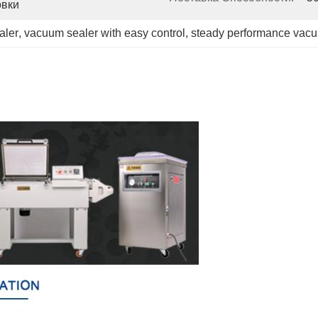
овки
aler
, 
vacuum sealer with easy control
, 
steady performance vac