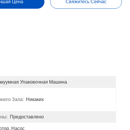
чшая Цена
Свяжитесь Сейчас
акуумная Упаковочная Машина
ного Зала:
Никаких
ны:
Предоставлено
отор, Насос