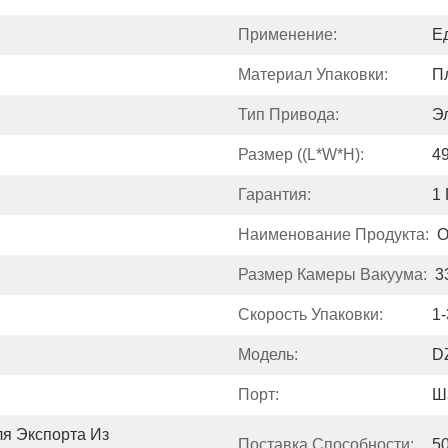
Применение:
Е
Материал Упаковки:
П
Тип Привода:
Э
Размер ((L*W*H):
4
Гарантия:
1 
Наименование Продукта:
О
Размер Камеры Вакуума:
3
Скорость Упаковки:
1
Модель:
D
Порт:
Ш
я Экспорта Из 
Поставка Способности:
5